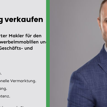
g verkaufen
rter Makler für den
ewerbeimmobilien und
Geschäfts- und
.
onelle Vermarktung.
ang.
etenz.