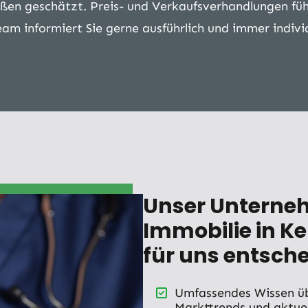
en geschätzt. Preis- und Verkaufsverhandlungen füh
m informiert Sie gerne ausführlich und immer individ
Unser Unterneh
Immobilie in K
für uns entsche
Umfassendes Wissen üb
Markttrends und aktue