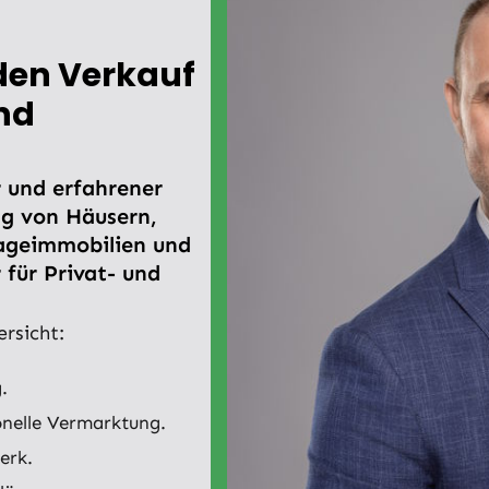
den Verkauf
nd
r und erfahrener
g von Häusern,
ageimmobilien und
 für Privat- und
ersicht:
.
onelle Vermarktung.
erk.