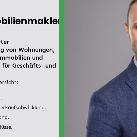
obilienmakler
rter
ng von Wohnungen,
immobilien und
 für Geschäfts- und
ersicht:
.
Verkaufsabwicklung.
ang.
üsse.