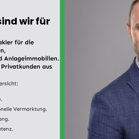
ind wir für
kler für die
n,
d Anlageimmobilien.
d Privatkunden aus
ersicht:
.
onelle Vermarktung.
ang.
etenz.