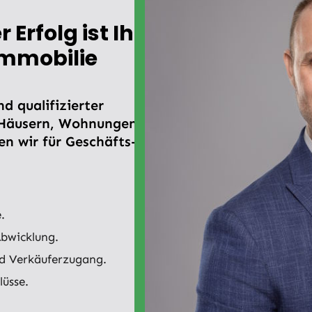
Erfolg ist Ihr
Immobilie
d qualifizierter
n Häusern, Wohnungen
n wir für Geschäfts-
.
Abwicklung.
nd Verkäuferzugang.
üsse.