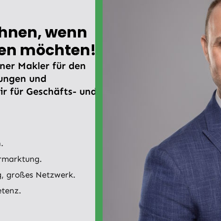
 Ihnen, wenn
fen möchten!
ener Makler für den
ungen und
r für Geschäfts- und
.
ermarktung.
g, großes Netzwerk.
etenz.