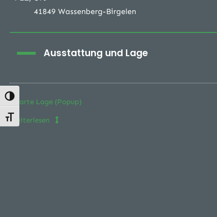
41849 Wassenberg-Birgelen
Ausstattung und Lage
Umschalten auf hohe Kontraste
Karte Lage (Popup)
Schrift vergrößern
Weiterlesen