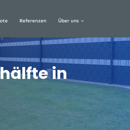
ote
Referenzen
Über uns
älfte in