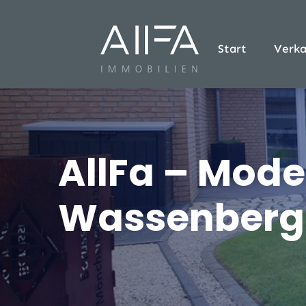
Start
Verka
AllFa – Mode
Wassenberg