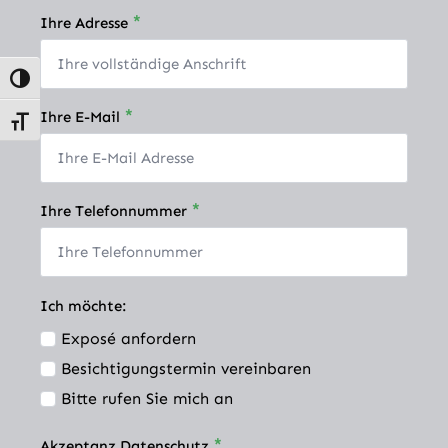
*
Ihre Adresse
Umschalten auf hohe Kontraste
*
Ihre E-Mail
Schrift vergrößern
*
Ihre Telefonnummer
Ich möchte:
Exposé anfordern
Besichtigungstermin vereinbaren
Bitte rufen Sie mich an
*
Akzeptanz Datenschutz