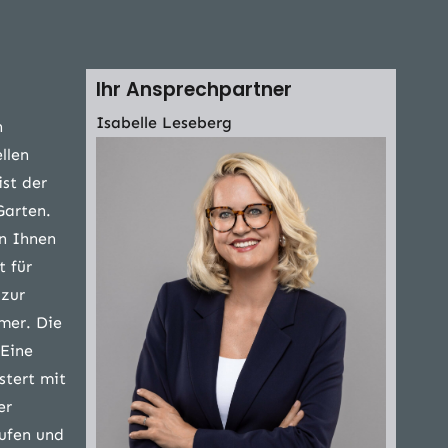
Ihr Ansprechpartner
Isabelle Leseberg
n
llen
st der
Garten.
n Ihnen
t für
 zur
mer. Die
 Eine
stert mit
er
rufen und