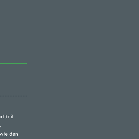
dtteil
,
owie den