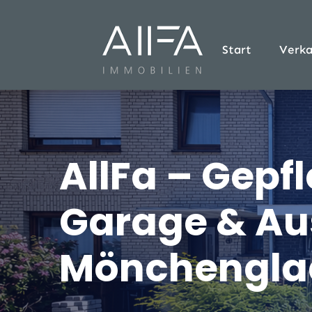
Start
Verka
AllFa – Gepf
Garage & Au
Mönchengla