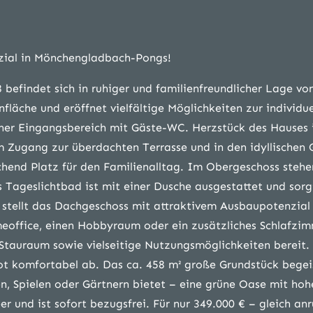
zial in Mönchengladbach-Pongs!
befindet sich in ruhiger und familienfreundlicher Lage vo
äche und eröffnet vielfältige Möglichkeiten zur individue
her Eingangsbereich mit Gäste-WC. Herzstück des Hauses i
 Zugang zur überdachten Terrasse und in den idyllischen 
hend Platz für den Familienalltag. Im Obergeschoss stehe
 Tageslichtbad ist mit einer Dusche ausgestattet und sorg
tellt das Dachgeschoss mit attraktivem Ausbaupotenzial
meoffice, einen Hobbyraum oder ein zusätzliches Schlafzim
ch Stauraum sowie vielseitige Nutzungsmöglichkeiten bereit.
 komfortabel ab. Das ca. 458 m² große Grundstück begei
en, Spielen oder Gärtnern bietet – eine grüne Oase mit hoh
er und ist sofort bezugsfrei. Für nur 349.000 € – gleich an