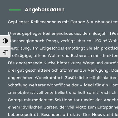
Angebotsdaten
Gepflegtes Reihenendhaus mit Garage & Ausbaupoten
Dieses gepflegte Reihenendhaus aus dem Baujahr 1968 
Mönchengladbach-Pongs, verfügt über ca. 100 m² Wohnfl
Umschalten auf hohe Kontraste
Gestaltung. Im Erdgeschoss empfängt Sie ein praktisc
Schrift vergrößern
großzügige, offene Wohn- und Essbereich mit direktem
Die angrenzende Küche bietet kurze Wege und ausreic
drei gut geschnittene Schlafzimmer zur Verfügung. Das
angenehmen Wohnkomfort. Zusätzliche Möglichkeiten s
Schaffung weiterer Wohnfläche dar – ideal für ein Ho
Immobilie ist voll unterkellert und hält somit reichli
Garage mit modernem Sektionaltor rundet das Angebot
einem idyllischen Garten, der viel Platz zum Entspann
Lebensqualität. Besonders attraktiv: Das Haus steht le