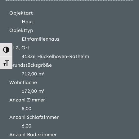
Objektart
Haus
Objekttyp
Einfamilienhaus
PLZ, Ort
Umschalten auf hohe Kontraste
41836 Hückelhoven-Ratheim
Schrift vergrößern
Grundstücksgröße
712,00 m²
Wohnfläche
172,00 m²
Anzahl Zimmer
8,00
Anzahl Schlafzimmer
6,00
Anzahl Badezimmer