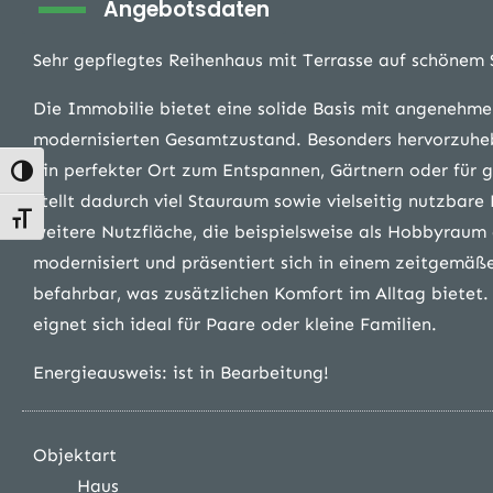
Angebotsdaten
Sehr gepflegtes Reihenhaus mit Terrasse auf schönem
Die Immobilie bietet eine solide Basis mit angeneh
modernisierten Gesamtzustand. Besonders hervorzuheb
ein perfekter Ort zum Entspannen, Gärtnern oder für ge
Umschalten auf hohe Kontraste
stellt dadurch viel Stauraum sowie vielseitig nutzbare
Schrift vergrößern
weitere Nutzfläche, die beispielsweise als Hobbyrau
modernisiert und präsentiert sich in einem zeitgemäß
befahrbar, was zusätzlichen Komfort im Alltag bietet
eignet sich ideal für Paare oder kleine Familien.
Energieausweis: ist in Bearbeitung!
Objektart
Haus