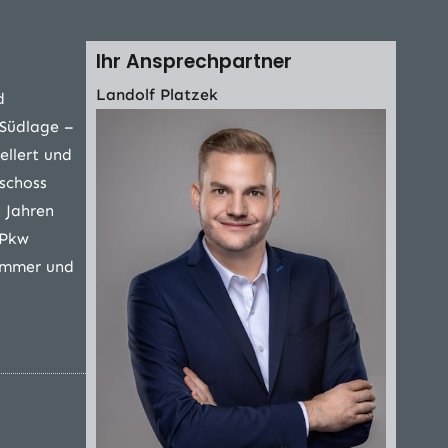
Ihr Ansprechpartner
Landolf Platzek
d
 Südlage –
ellert und
eschoss
 Jahren
 Pkw
zimmer und