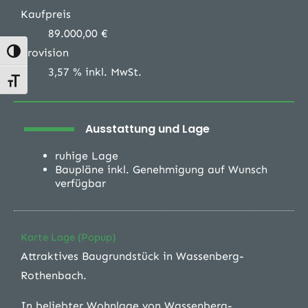
Kaufpreis
89.000,00 €
Provision
Umschalten auf hohe Kontraste
3,57 % inkl. MwSt.
Schrift vergrößern
Ausstattung und Lage
ruhige Lage
Baupläne inkl. Genehmigung auf Wunsch
verfügbar
Karte Lage (Popup)
Attraktives Baugrundstück in Wassenberg-
Rothenbach.
In beliebter Wohnlage von Wassenberg-