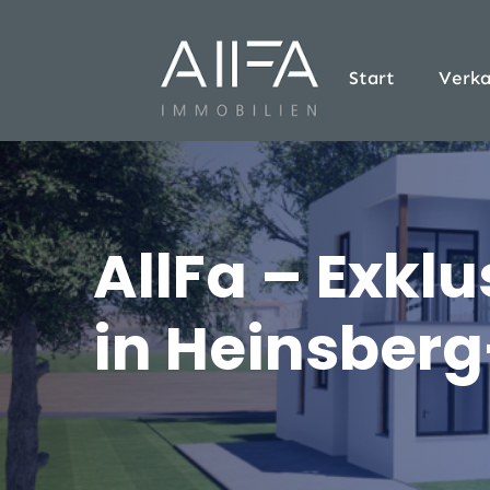
Start
Verka
AllFa – Exk
in Heinsbe