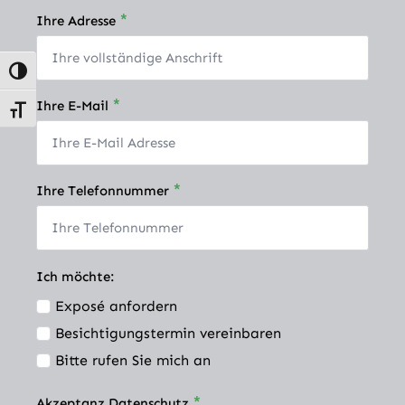
*
Ihre Adresse
Umschalten auf hohe Kontraste
*
Ihre E-Mail
Schrift vergrößern
*
Ihre Telefonnummer
Ich möchte:
Exposé anfordern
Besichtigungstermin vereinbaren
Bitte rufen Sie mich an
*
Akzeptanz Datenschutz