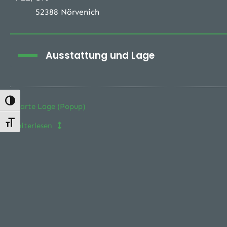
52388 Nörvenich
Ausstattung und Lage
Umschalten auf hohe Kontraste
Karte Lage (Popup)
Schrift vergrößern
Weiterlesen