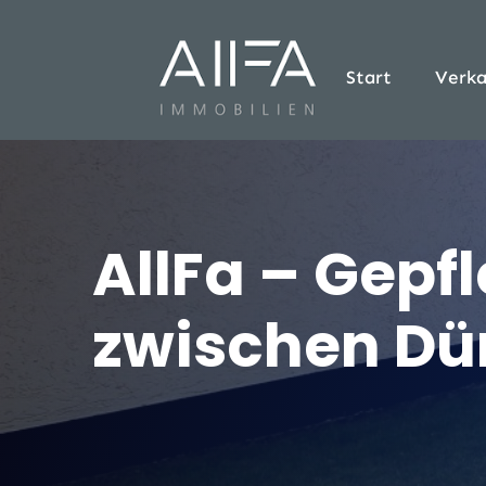
Start
Verka
AllFa – Gepf
zwischen Dü