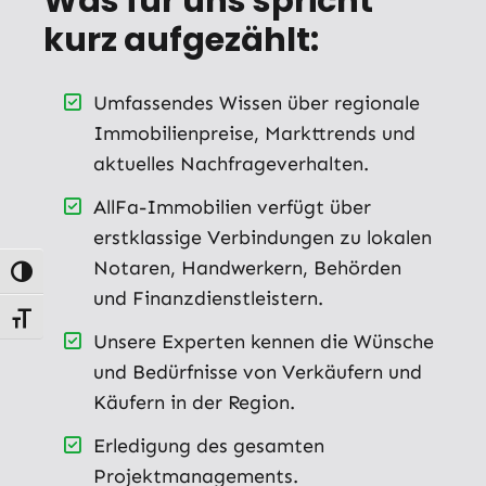
Was für uns spricht
kurz aufgezählt:
Umfassendes Wissen über regionale
Immobilienpreise, Markttrends und
aktuelles Nachfrageverhalten.
AllFa-Immobilien verfügt über
erstklassige Verbindungen zu lokalen
Notaren, Handwerkern, Behörden
Umschalten auf hohe Kontraste
und Finanzdienstleistern.
Schrift vergrößern
Unsere Experten kennen die Wünsche
und Bedürfnisse von Verkäufern und
Käufern in der Region.
Erledigung des gesamten
Projektmanagements.