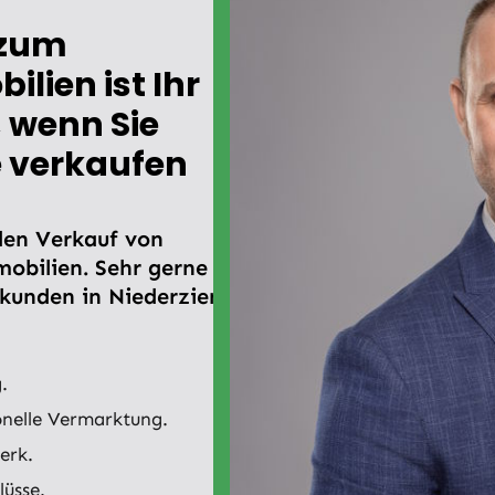
 zum
lien ist Ihr
, wenn Sie
 verkaufen
 den Verkauf von
bilien. Sehr gerne
tkunden in Niederzier
.
onelle Vermarktung.
erk.
üsse.